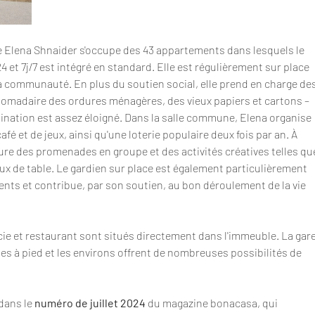
e Elena Shnaider s'occupe des 43 appartements dans lesquels le 
 et 7j/7 est intégré en standard. Elle est régulièrement sur place 
a communauté. En plus du soutien social, elle prend en charge des
omadaire des ordures ménagères, des vieux papiers et cartons – 
mination est assez éloigné. Dans la salle commune, Elena organise 
é et de jeux, ainsi qu'une loterie populaire deux fois par an. À 
nclure des promenades en groupe et des activités créatives telles qu
jeux de table. Le gardien sur place est également particulièrement 
idents et contribue, par son soutien, au bon déroulement de la vie 
e et restaurant sont situés directement dans l'immeuble. La gare
es à pied et les environs offrent de nombreuses possibilités de 
dans le 
numéro de juillet 2024
 du magazine bonacasa, qui 