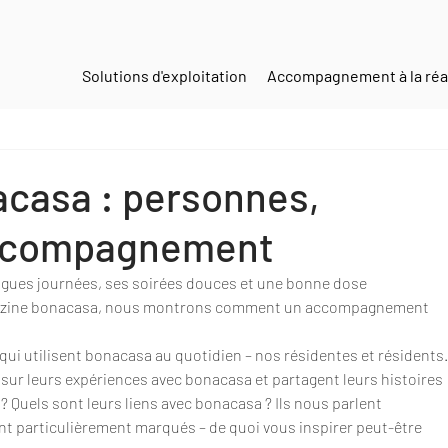
Solutions d'exploitation
Accompagnement à la réal
acasa : personnes,
accompagnement
ngues journées, ses soirées douces et une bonne dose 
magazine bonacasa, nous montrons comment un accompagnement 
qui utilisent bonacasa au quotidien – nos résidentes et résidents.
 sur leurs expériences avec bonacasa et partagent leurs histoires 
 ? Quels sont leurs liens avec bonacasa ? Ils nous parlent 
nt particulièrement marqués – de quoi vous inspirer peut-être 