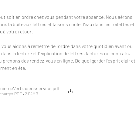
 tout soit en ordre chez vous pendant votre absence. Nous aérons 
s la boîte aux lettres et faisons couler l’eau dans les toilettes et 
u’à votre retour.
s vous aidons à remettre de l’ordre dans votre quotidien avant ou 
ans la lecture et l’explication de lettres, factures ou contrats, 
renons des rendez-vous en ligne. De quoi garder l’esprit clair et
iment en été.
ciergeVertrauensservice
.pdf
charger PDF • 2.04MB