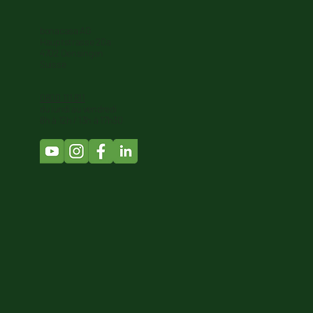
bonacasa AG
Hauptstrasse 20a
4702 Oensingen
Suisse
0800 111 811
du lundi au vendredi
8h à 12h / 13h à 17h30