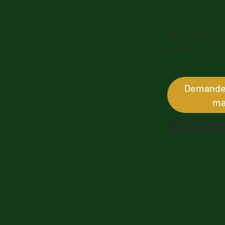
Vous souhaitez dema
Notre équipe est là p
questions
Demandez
ma
Vous habitez dans 
Téléchargez dès mai