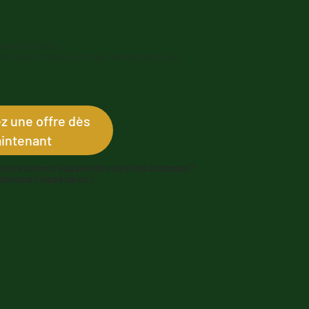
nder un devis ?
our vous et se fera un plaisir de répondre à vos
 une offre dès
intenant
une résidence équipée des services bonacasa ?
ntenant l’application !