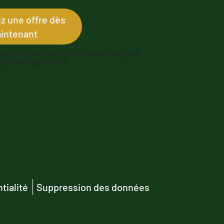
 une offre dès
intenant
une résidence équipée des services bonacasa ?
ntenant l’application !
tialité
Suppression des données