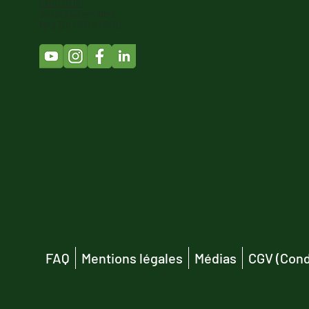
0800 111 811
du lundi au vendredi
8h à 12h / 13h à 17h30
FAQ
Mentions légales
Médias
CGV (Cond