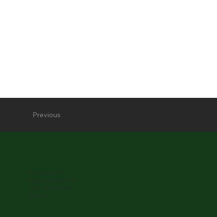
Previous
bonacasa AG
Hauptstrasse 20a
4702 Oensingen
Suisse