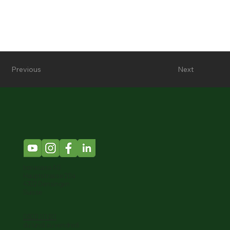
Previous
Next
bonacasa AG
Hauptstrasse 20a
4702 Oensingen
Suisse
0800 111 811
du lundi au vendredi