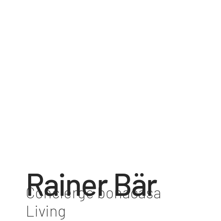
Rainer Bär
Concierge bonacasa
Living