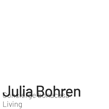
Julia Bohren
Concierge bonacasa
Living