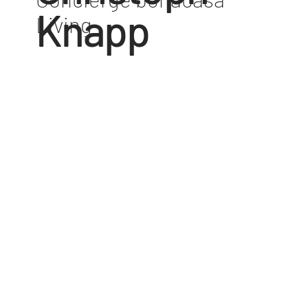
Knapp
Living