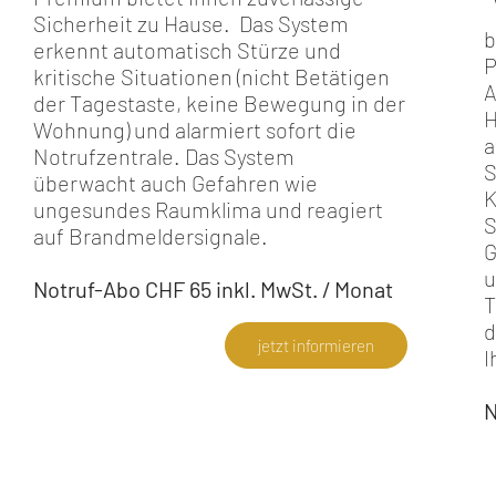
Sicherheit zu Hause. Das System
b
erkennt automatisch Stürze und
P
kritische Situationen (nicht Betätigen
A
der Tagestaste, keine Bewegung in der
H
Wohnung) und alarmiert sofort die
a
Notrufzentrale. Das System
S
überwacht auch Gefahren wie
K
ungesundes Raumklima und reagiert
S
auf Brandmeldersignale.
G
u
Notruf-Abo CHF 65 inkl. MwSt. / Monat
T
d
jetzt informieren
I
N