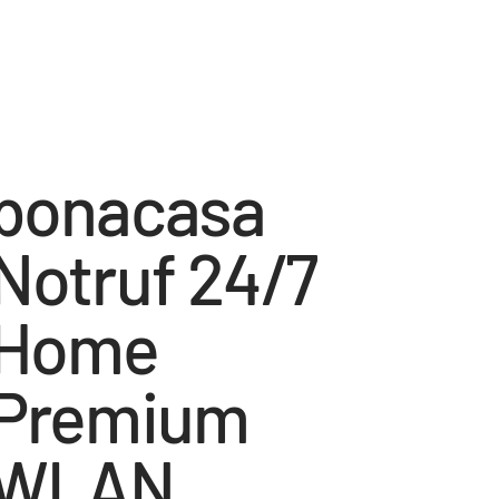
bonacasa
Notruf 24/7
Home
Premium
WLAN