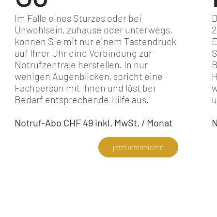
Im Falle eines Sturzes oder bei
D
Unwohlsein, zuhause oder unterwegs,
2
können Sie mit nur einem Tastendruck
E
auf Ihrer Uhr eine Verbindung zur
S
Notrufzentrale herstellen. In nur
B
wenigen Augenblicken, spricht eine
H
Fachperson mit Ihnen und löst bei
w
Bedarf entsprechende Hilfe aus.
u
Notruf-Abo CHF 49 inkl. MwSt. / Monat
N
jetzt informieren