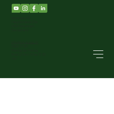
bonacasa AG
Hauptstrasse 20a
4702 Oensingen
Switzerland
info@bonacasa.ch
0800 111 811
Montag bis Freitag
8 bis 12 Uhr / 13 bis 17.30
Uhr