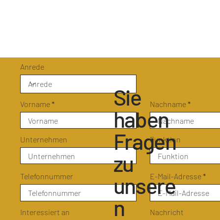
Anrede
Sie
Vorname
Nachname
haben
Fragen
Unternehmen
Funktion
zu
Telefonnummer
E-Mail-Adresse
unsere
n
Interessiert an
Nachricht