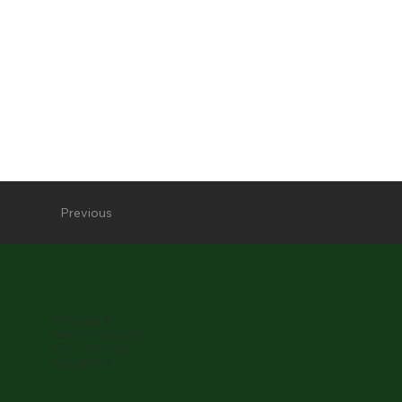
Previous
bonacasa AG
Hauptstrasse 20a
4702 Oensingen
Switzerland