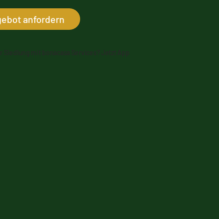
gebot anfordern
r Siedlung mit bonacasa Services?
Jetzt App