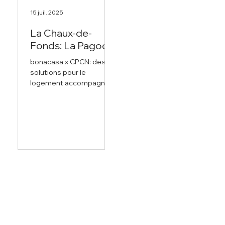
intergénérationnel,
appartements sans
15 juil. 2025
adapté et stimulant.
barrières architecturales
et adaptables. La
La Chaux-de-
situation initiale
Fonds: La Pagode
représentait un défi
bonacasa x CPCN: des
particulier, car
solutions pour le
logement accompagné
dans des bâtiments
existants La Caisse de
pensions du Canton de
Neuchâtel (CPCN)
recherchait un partenaire
pour développer une
offre de logement
accompagné et a trouvé
en bonacasa le
prestataire idéal pour
son projet situé au 114,
rue Léopold-Robert.
Après une candidature