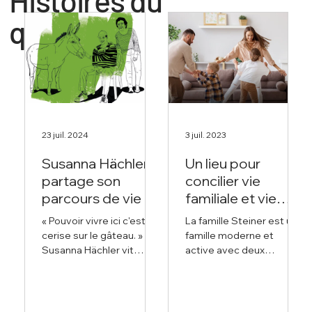
Histoires du
quotidien
23 juil. 2024
3 juil. 2023
Susanna Hächler
Un lieu pour
partage son
concilier vie
parcours de vie
familiale et vie
professionnelle
« Pouvoir vivre ici c'est la
La famille Steiner est une
cerise sur le gâteau. »
famille moderne et
Susanna Hächler vit
active avec deux
depuis 42 ans à
enfants, qui a emménagé
Münchenbuchsee et,
il y a six mois dans la
comme elle le dit elle-
résidence bonacasa
même, elle ne voudrait
Aarenau Sud. Les