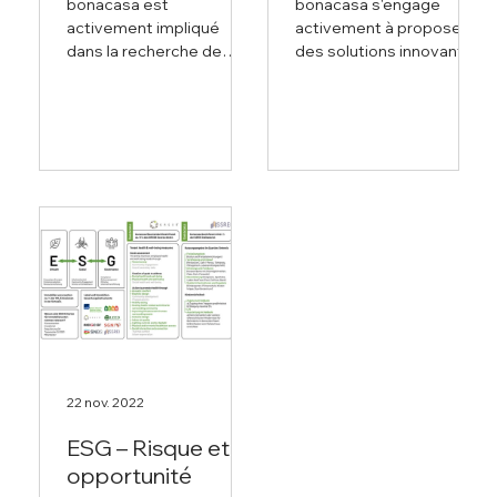
bonacasa est
bonacasa s'engage
changements
activement impliqué
activement à proposer
dans la vie
dans la recherche de
des solutions innovantes
produits intelligents qui
qui permettent aux
quotidienne
répondent aux besoins
personnes âgées de
en constante évolution
vivre plus facilement de
de la vie. À...
manière...
22 nov. 2022
ESG – Risque et
opportunité