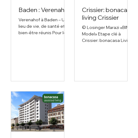
Baden : Verenahof
Crissier: bonacasa
living Crissier
Verenahof à Baden – Un
lieu de vie, de santé et de
© Losinger Marazi «BIM
bien-être réunis Pour le
Model» Etape clé à
complexe historique de
Crissier: bonacasa Living
Verenahof, situé dans le
s'installe en Romandie
quartier thermal de
Dans le cadre du
Baden, bonacasa, en
développement du
collaboration avec la
quartier « Arbora » à
Fondation Bad Zurzach et
Crissier, bonacasa, en
Baden et la Ville de
collaboration avec la
Baden, a été mandatée
Fondation de
pour élaborer les
prévoyance vitems et
fondements conceptuels
l’entreprise de
d'une utilisation future,
construction Losinger
dans le cadre d'une
Marazzi SA, réalise une
subvention. L' objectif
résidence innovante et
était de développer un
durable destinée aux
concept d'exploitation
seniors actifs,
novateur pour un habitat
comprenant 63