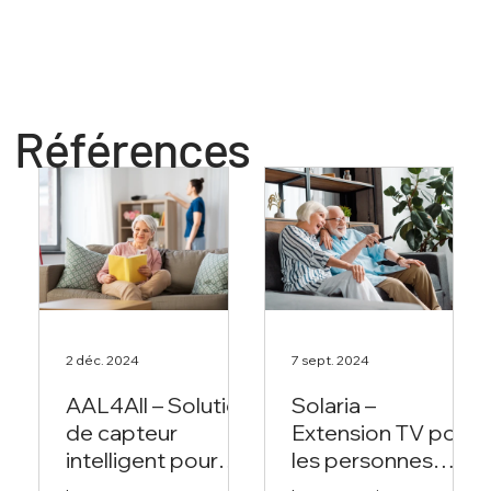
Références
2 déc. 2024
7 sept. 2024
AAL4All – Solution
Solaria –
de capteur
Extension TV pour
intelligent pour
les personnes
détecter les
âgées