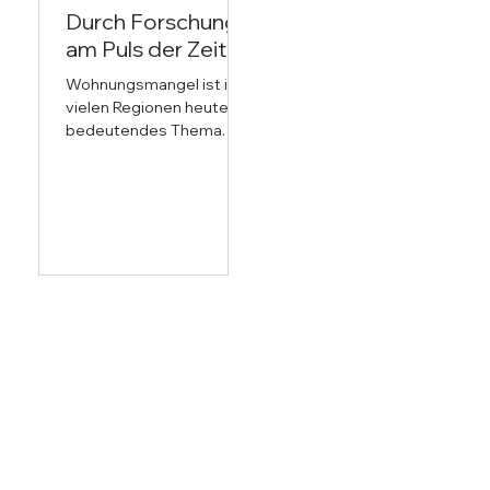
Durch Forschung
am Puls der Zeit
Wohnungsmangel ist in
vielen Regionen heute ein
bedeutendes Thema.
Innerhalb eines Jahres ist
die Leerstandsquote
rekordverdächtig...