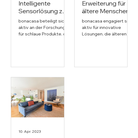
Intelligente
Erweiterung für
Sensorlösung zur
ältere Menschen
Erkennung von
bonacasa beteiligt sich
bonacasa engagiert sich
Veränderungen im
aktiv an der Forschung
aktiv für innovative
Alltag
für schlaue Produkte, die
Lösungen, die älteren
den ständig
Menschen ein
verändernden
selbstbestimmtes
Wohnbedürfnissen
Leben erleichtern. In
entsprechen. Dazu...
diesem Rahmen...
10. Apr. 2023