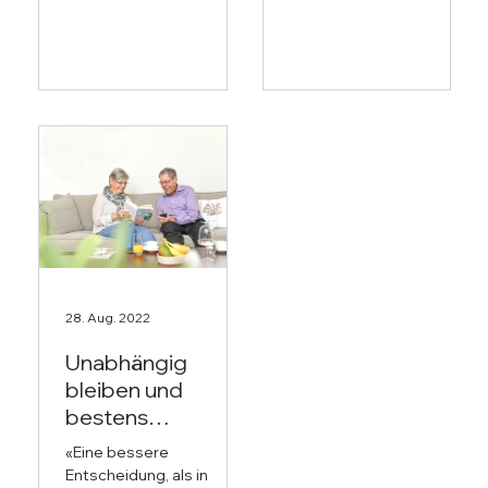
Überbauung Aarenau
Münchenbuchsee und
Süd...
möchte, wie sie sagt,...
28. Aug. 2022
Unabhängig
bleiben und
bestens
aufgehoben sein
«Eine bessere
Entscheidung, als in