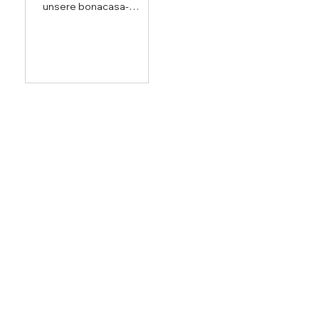
unsere bonacasa-
Wohnung einzuziehen,
hätten wir wohl kaum
treffen können.»