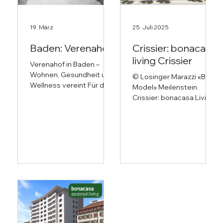
19. März
25. Juli 2025
Baden: Verenahof
Crissier: bonacasa
living Crissier
Verenahof in Baden –
Wohnen, Gesundheit und
© Losinger Marazzi «BIM
Wellness vereint Für das
Model» Meilenstein
historische
Crissier: bonacasa Living
Verenahofgeviert im
erreicht die Romandie Im
Badener Bäderquartier
Rahmen der
durfte bonacasa
Quartierentwicklung
gemeinsam mit der
«Arbora» in Crissier
Stiftung Bad Zurzach und
realisiert bonacasa in
Baden sowie der Stadt
Zusammenarbeit mit
Baden im Rahmen einer
vitems Vorsorgestiftung
Projektermöglichung die
und dem
konzeptionellen
Bauunternehmen
Grundlagen für eine
Losinger Marazzi AG eine
zukunftsweisende
innovative und
Nutzung erarbeiten. Im
nachhaltige Wohnanlage