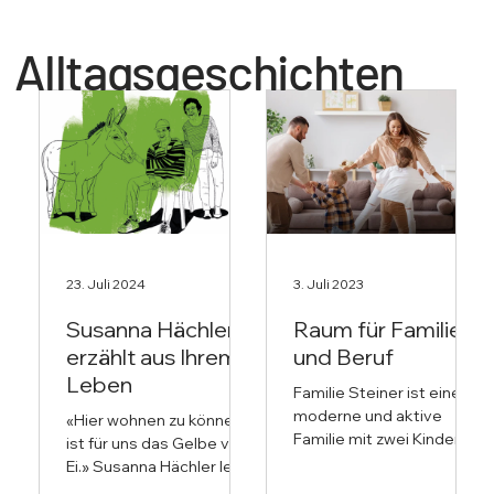
Alltagsgeschichten
23. Juli 2024
3. Juli 2023
Susanna Hächler
Raum für Familie
erzählt aus Ihrem
und Beruf
Leben
Familie Steiner ist eine
moderne und aktive
«Hier wohnen zu können,
Familie mit zwei Kindern,
ist für uns das Gelbe vom
die vor einem halben
Ei.» Susanna Hächler lebt
Jahr in die bonacasa-
seit 42 Jahren in